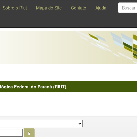
Sobre o Riut
Mapa do Site
Contato
Ajuda
lógica Federal do Paraná (RIUT)