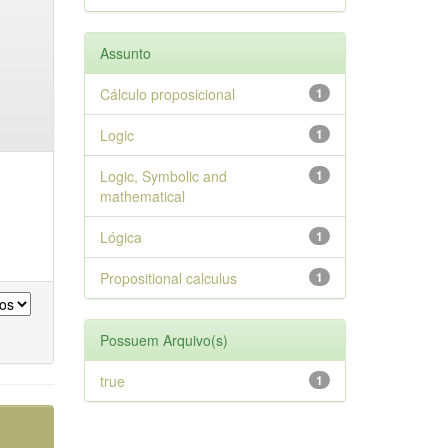
Assunto
Cálculo proposicional
1
Logic
1
Logic, Symbolic and
1
mathematical
Lógica
1
Propositional calculus
1
Possuem Arquivo(s)
true
1