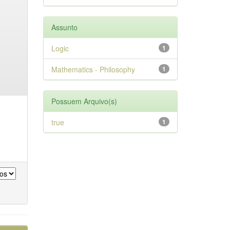
Assunto
Logic
1
Mathematics - Philosophy
1
Possuem Arquivo(s)
true
1