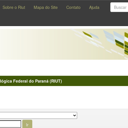
Sobre o Riut
Mapa do Site
Contato
Ajuda
lógica Federal do Paraná (RIUT)