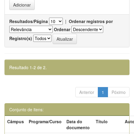
Resultados/Página
|
Ordenar registros por
Ordenar
Registro(s)
Resultado 1-2 de 2.
Anterior
1
Póximo
Conjunto de itens:
Câmpus
Programa/Curso
Data do
Título
Auto
documento