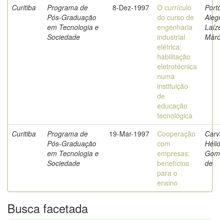
Curitiba
Programa de
8-Dez-1997
O currículo
Port
Pós-Graduação
do curso de
Aleg
em Tecnologia e
engenharia
Laíz
Sociedade
industrial
Márc
elétrica:
habilitação
eletrotécnica
numa
instituição
de
educação
tecnológica
Curitiba
Programa de
19-Mar-1997
Cooperação
Carv
Pós-Graduação
com
Héli
em Tecnologia e
empresas:
Gom
Sociedade
benefícios
de
para o
ensino
Busca facetada