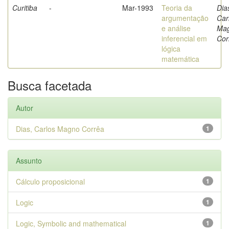
Curitiba
-
Mar-1993
Teoria da
Dia
argumentação
Car
e análise
Ma
inferencial em
Cor
lógica
matemática
Busca facetada
Autor
Dias, Carlos Magno Corrêa
1
Assunto
Cálculo proposicional
1
Logic
1
Logic, Symbolic and mathematical
1