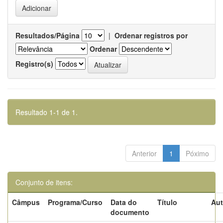
Resultados/Página
|
Ordenar registros por
Ordenar
Registro(s)
Resultado 1-1 de 1.
Anterior
1
Póximo
Conjunto de itens:
Câmpus
Programa/Curso
Data do
Título
Aut
documento