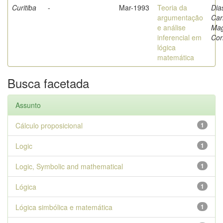
Curitiba
-
Mar-1993
Teoria da
Dia
argumentação
Car
e análise
Ma
inferencial em
Cor
lógica
matemática
Busca facetada
Assunto
Cálculo proposicional
1
Logic
1
Logic, Symbolic and mathematical
1
Lógica
1
Lógica simbólica e matemática
1