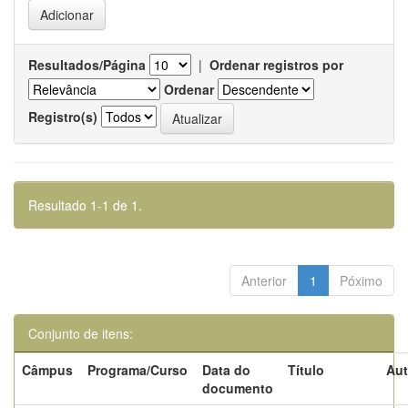
Resultados/Página
|
Ordenar registros por
Ordenar
Registro(s)
Resultado 1-1 de 1.
Anterior
1
Póximo
Conjunto de itens:
Câmpus
Programa/Curso
Data do
Título
Aut
documento