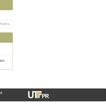
Póximo
gno
- PR - Brasil