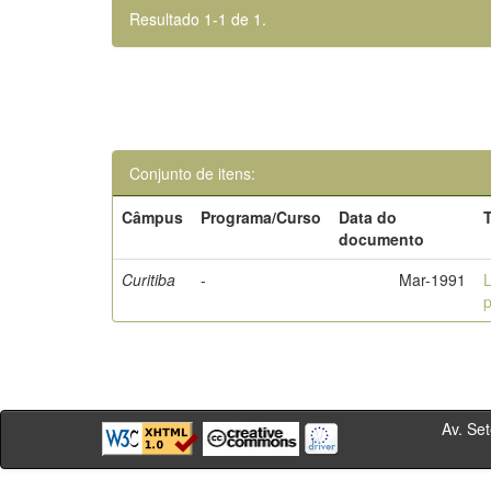
Resultado 1-1 de 1.
Conjunto de itens:
Câmpus
Programa/Curso
Data do
T
documento
Curitiba
-
Mar-1991
L
p
Av. Sete de Se