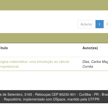
Anterior
1
ítulo
Autor(es)
ógica matemática: uma introdução ao cálculo
Dias, Carlos Ma
roposicional
Corrêa
tembro, 3165 - Rebouças CEP 80230-901 - Curitiba 
Repositório, implementado com DSpace, mantido pela UTFPR