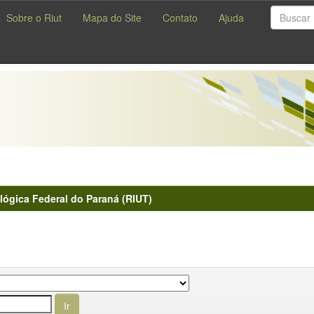
Sobre o Riut
Mapa do Site
Contato
Ajuda
lógica Federal do Paraná (RIUT)