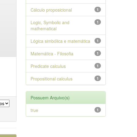
Cálculo proposicional
1
Logic, Symbolic and
1
mathematical
Lógica simbólica e matemática
1
Matemática - Filosofia
1
Predicate calculus
1
Propositional calculus
1
Possuem Arquivo(s)
true
1