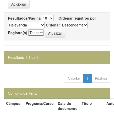
Resultados/Página
|
Ordenar registros por
Ordenar
Registro(s)
Resultado 1-1 de 1.
Anterior
1
Póximo
Conjunto de itens:
Câmpus
Programa/Curso
Data do
Título
Auto
documento