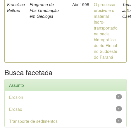
Francisco
Programa de
Abr-1998
O processo
Toma
Beltrao
Pós-Graduação
erosivo e o
Julio
em Geologia
material
Cae
hidro-
transportado
na bacia
hidrográfica
do rio Pinhal
no Sudoeste
do Paraná
Busca facetada
Assunto
Erosion
1
Erosão
1
Transporte de sedimentos
1