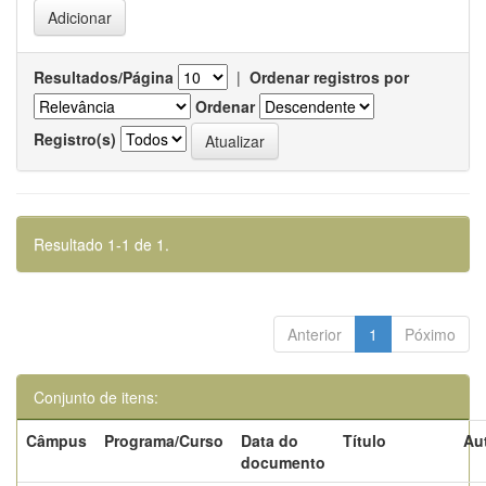
Resultados/Página
|
Ordenar registros por
Ordenar
Registro(s)
Resultado 1-1 de 1.
Anterior
1
Póximo
Conjunto de itens:
Câmpus
Programa/Curso
Data do
Título
Au
documento