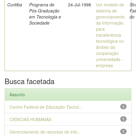
Curitiba
Programa de
24-Jul-1998
Um modelo de
Str
Pós-Graduação
sistema de
Fa
em Tecnologia e
gerenciamento
do 
Sociedade
da informação
para
transferência
tecnológica no
âmbito da
cooperação
universidade -
empresa
Busca facetada
Assunto
Centro Federal de Educação Tecnol...
1
CIENCIAS HUMANAS
1
Gerenciamento de recursos de info...
1