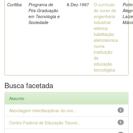
Curitiba
Programa de
8-Dez-1997
O currículo
Porto
Pós-Graduação
do curso de
Alegr
em Tecnologia e
engenharia
Laíze
Sociedade
industrial
Márc
elétrica:
habilitação
eletrotécnica
numa
instituição
de
educação
tecnológica
Busca facetada
Assunto
Abordagem interdisciplinar do con...
1
Centro Federal de Educação Tecnol...
1