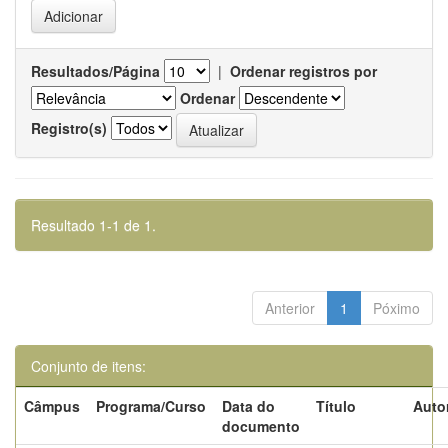
Resultados/Página
|
Ordenar registros por
Ordenar
Registro(s)
Resultado 1-1 de 1.
Anterior
1
Póximo
Conjunto de itens:
Câmpus
Programa/Curso
Data do
Título
Auto
documento