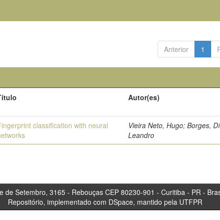
Anterior
1
Título
Autor(es)
Fingerprint classification with neural
Vieira Neto, Hugo; Borges, Dí
networks
Leandro
tembro, 3165 - Rebouças CEP 80230-901 - Curitiba 
Repositório, implementado com DSpace, mantido pela UTFPR