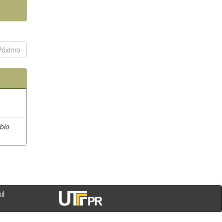
Póximo
bio
- PR - Brasil