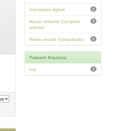
Impressões digitais
1
Neural networks (Computer
1
science)
Redes neurais (Computação)
1
Possuem Arquivo(s)
true
1