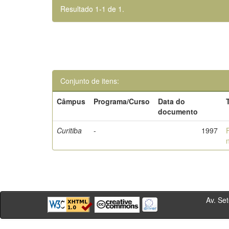
Resultado 1-1 de 1.
Conjunto de itens:
Câmpus
Programa/Curso
Data do
documento
Curitiba
-
1997
Av. Sete de Se