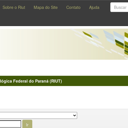
Sobre o Riut
Mapa do Site
Contato
Ajuda
lógica Federal do Paraná (RIUT)