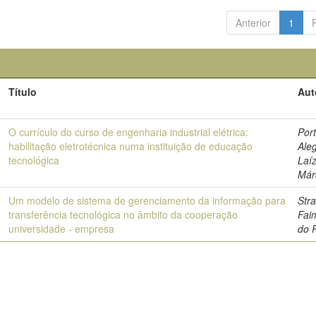
Anterior
1
Título
Aut
O currículo do curso de engenharia industrial elétrica:
Por
habilitação eletrotécnica numa instituição de educação
Aleg
tecnológica
Laí
Már
Um modelo de sistema de gerenciamento da informação para
Str
transferência tecnológica no âmbito da cooperação
Fai
universidade - empresa
do 