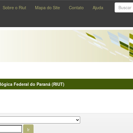
Sobre o Riut
Mapa do Site
Contato
Ajuda
lógica Federal do Paraná (RIUT)