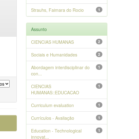
Strauhs, Faimara do Rocio
1
Assunto
CIENCIAS HUMANAS
2
Sociais e Humanidades
2
Abordagem interdisciplinar do
1
con...
CIENCIAS
1
HUMANAS::EDUCACAO
Curriculum evaluation
1
Currículos - Avaliação
1
Education - Technological
1
innovat...