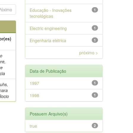
Póximo
Educação - Inovações
1
tecnológicas
Electric engineering
1
or(es)
Engenharia elétrica
1
próximo >
to
re,
ze
Data de Publicação
cia
1997
1
auhs,
mara
1998
1
Rocio
Possuem Arquivo(s)
true
2