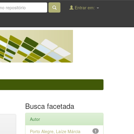
Entrar em:
Busca facetada
Autor
Porto Alegre, Laíze Márcia
1