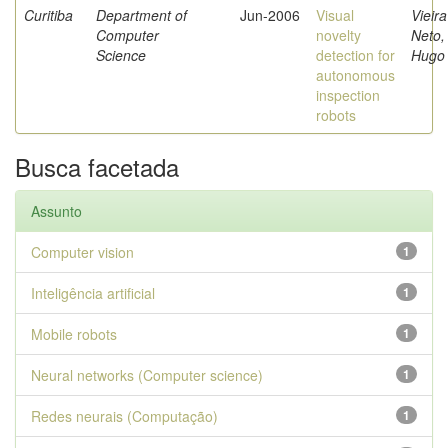
Curitiba
Department of
Jun-2006
Visual
Vieira
Computer
novelty
Neto,
Science
detection for
Hugo
autonomous
inspection
robots
Busca facetada
Assunto
Computer vision
1
Inteligência artificial
1
Mobile robots
1
Neural networks (Computer science)
1
Redes neurais (Computação)
1