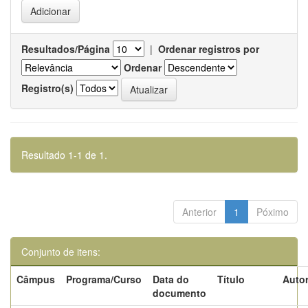
Resultados/Página
|
Ordenar registros por
Ordenar
Registro(s)
Resultado 1-1 de 1.
Anterior
1
Póximo
Conjunto de itens:
Câmpus
Programa/Curso
Data do
Título
Autor
documento