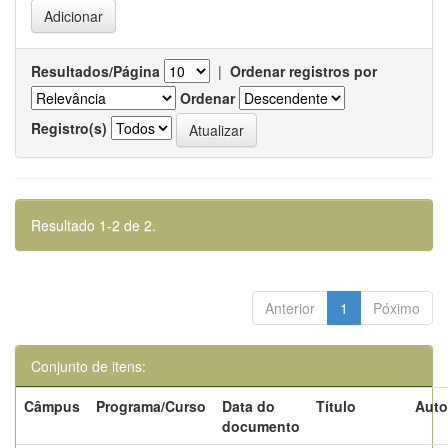
Resultados/Página
|
Ordenar registros por
Ordenar
Registro(s)
Resultado 1-2 de 2.
Anterior
1
Póximo
Conjunto de itens:
Câmpus
Programa/Curso
Data do
Título
Auto
documento