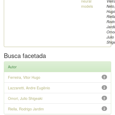
neural
Vieir
models
Neto
Hugo
Riell
Rodr
Jard
Omor
Julio
Shig
Busca facetada
Autor
Ferreira, Vitor Hugo
2
Lazzaretti, Andre Eugênio
2
Omori, Julio Shigeaki
2
Riella, Rodrigo Jardim
2