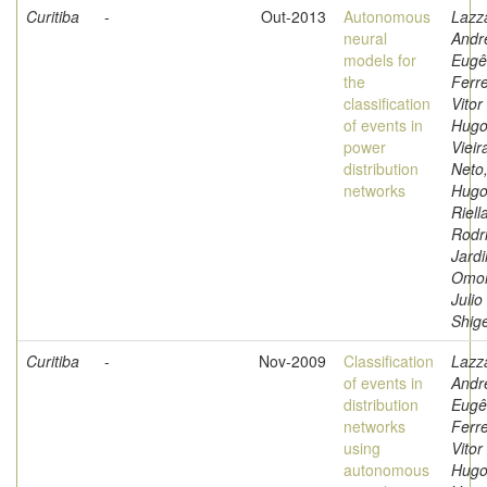
Curitiba
-
Out-2013
Autonomous
Lazza
neural
Andr
models for
Eugê
the
Ferre
classification
Vitor
of events in
Hugo
power
Vieir
distribution
Neto
networks
Hugo
Riell
Rodr
Jard
Omor
Julio
Shig
Curitiba
-
Nov-2009
Classification
Lazza
of events in
Andr
distribution
Eugê
networks
Ferre
using
Vitor
autonomous
Hugo