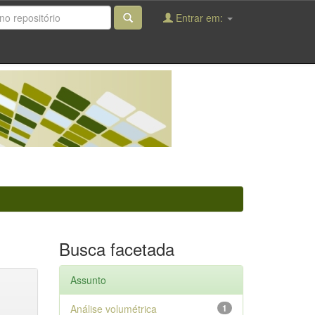
Entrar em:
Busca facetada
Assunto
Análise volumétrica
1