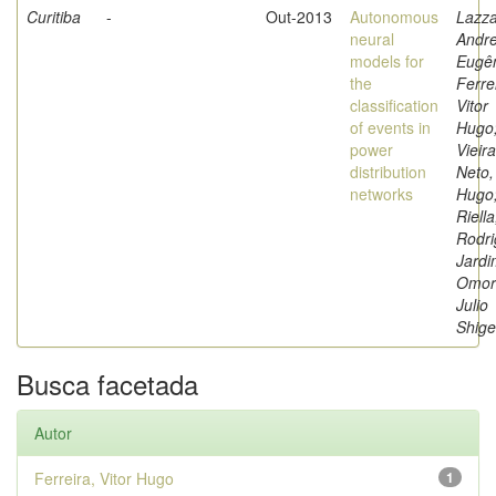
Curitiba
-
Out-2013
Autonomous
Lazzar
neural
Andr
models for
Eugên
the
Ferre
classification
Vitor
of events in
Hugo
power
Vieira
distribution
Neto,
networks
Hugo
Riella
Rodri
Jardi
Omori
Julio
Shige
Busca facetada
Autor
Ferreira, Vitor Hugo
1