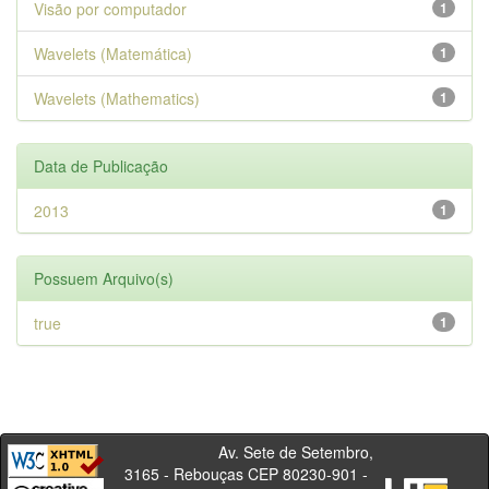
Visão por computador
1
Wavelets (Matemática)
1
Wavelets (Mathematics)
1
Data de Publicação
2013
1
Possuem Arquivo(s)
true
1
Av. Sete de Setembro,
3165 - Rebouças CEP 80230-901 -