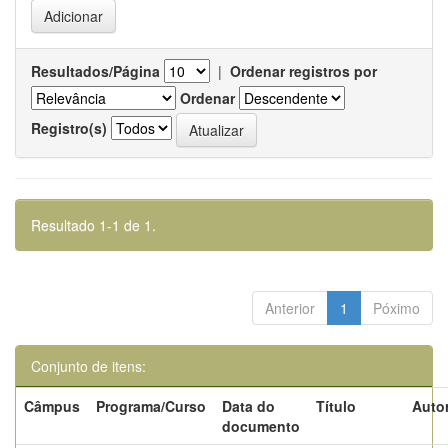
Resultados/Página
|
Ordenar registros por
Ordenar
Registro(s)
Resultado 1-1 de 1.
Anterior
1
Póximo
Conjunto de itens:
Câmpus
Programa/Curso
Data do
Título
Autor
documento