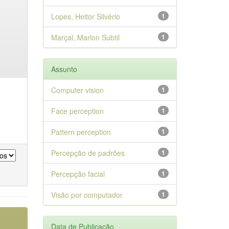
Lopes, Heitor Silvério
1
Marçal, Marlon Subtil
1
Assunto
Computer vision
1
Face perception
1
Pattern perception
1
Percepção de padrões
1
Percepção facial
1
Visão por computador
1
Data de Publicação