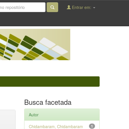
Entrar em:
Busca facetada
Autor
Chidambaram, Chidambaram
1