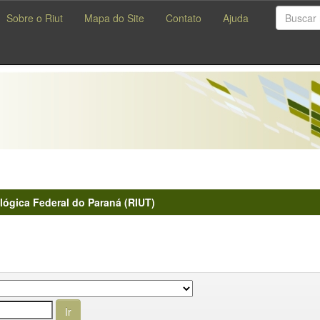
Sobre o Riut
Mapa do Site
Contato
Ajuda
lógica Federal do Paraná (RIUT)