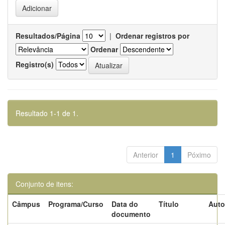
Resultados/Página
|
Ordenar registros por
Ordenar
Registro(s)
Resultado 1-1 de 1.
Anterior
1
Póximo
Conjunto de itens:
Câmpus
Programa/Curso
Data do
Título
Auto
documento