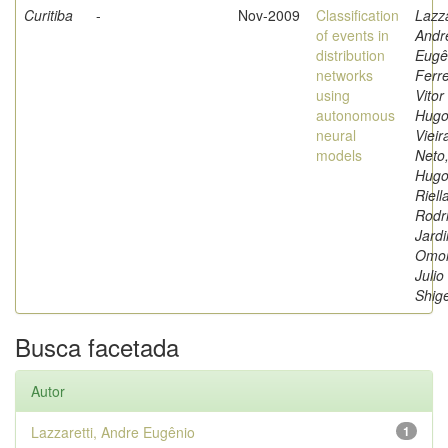
Curitiba
-
Nov-2009
Classification
Lazza
of events in
Andr
distribution
Eugê
networks
Ferre
using
Vitor
autonomous
Hugo
neural
Vieir
models
Neto
Hugo
Riell
Rodr
Jard
Omor
Julio
Shig
Busca facetada
Autor
Lazzaretti, Andre Eugênio
1