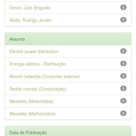
Omori, Julio Shigeaki
1
Riella, Rodrigo Jardim
1
Assunto
Electric power distribution
1
Energia elétrica - Distribuição
1
Neural networks (Computer science)
1
Redes neurais (Computação)
1
Wavelets (Matemática)
1
Wavelets (Mathematics)
1
Data de Publicação