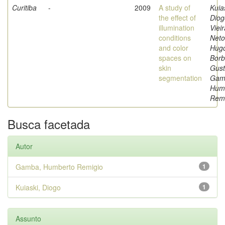
Curitiba
-
2009
A study of
Kuia
the effect of
Diog
illumination
Vieir
conditions
Neto
and color
Hug
spaces on
Borb
skin
Gust
segmentation
Gam
Hum
Remi
Busca facetada
Autor
Gamba, Humberto Remigio
1
Kuiaski, Diogo
1
Assunto