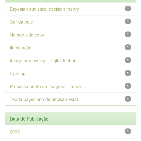
Bayesian statistical decision theory
1
Cor da pele
1
Human skin color
1
Iluminação
1
Image processing - Digital techni...
1
Lighting
1
Processamento de imagens - Técnic...
1
Teoria bayesiana de decisão estat...
1
Data de Publicação
2009
1