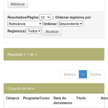
Resultados/Página
|
Ordenar registros por
Ordenar
Registro(s)
Resultado 1-1 de 1.
Anterior
1
Póximo
Conjunto de itens:
Câmpus
Programa/Curso
Data do
Título
Auto
documento