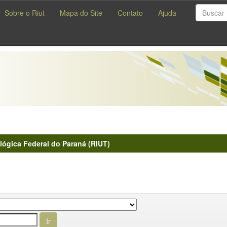
Sobre o Riut
Mapa do Site
Contato
Ajuda
lógica Federal do Paraná (RIUT)