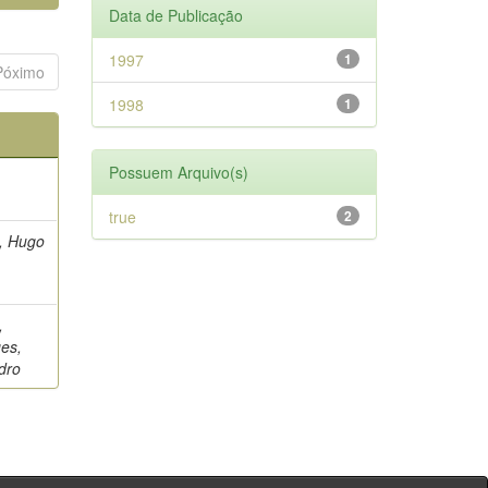
Data de Publicação
1997
1
Póximo
1998
1
Possuem Arquivo(s)
true
2
o, Hugo
,
es,
dro