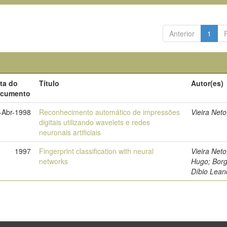
Anterior
1
ta do
Título
Autor(es)
cumento
-Abr-1998
Reconhecimento automático de impressões
Vieira Net
digitais utilizando wavelets e redes
neuronais artificiais
1997
Fingerprint classification with neural
Vieira Neto
networks
Hugo; Borg
Díbio Lean