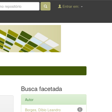
Entrar em:
Busca facetada
Autor
Borges, Díbio Leandro
1