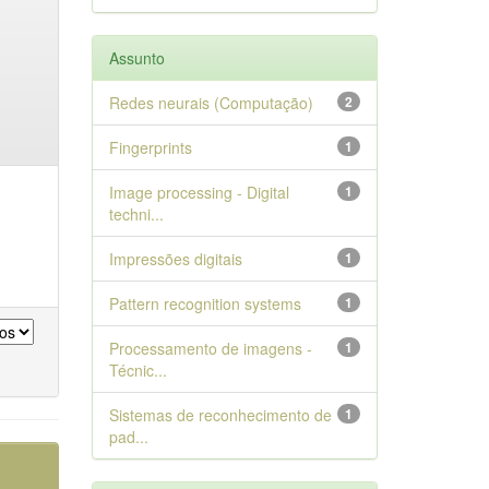
Assunto
Redes neurais (Computação)
2
Fingerprints
1
Image processing - Digital
1
techni...
Impressões digitais
1
Pattern recognition systems
1
Processamento de imagens -
1
Técnic...
Sistemas de reconhecimento de
1
pad...