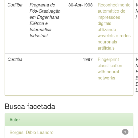
Curitiba
Programa de
30-Abr-1998
Reconhecimento
V
Pós-Graduação
automático de
N
em Engenharia
impressões
Elétrica e
digitais
Informática
utilizando
Industrial
wavelets e redes
neuronais
artificiais
Curitiba
-
1997
Fingerprint
V
classification
N
with neural
H
networks
B
D
L
Busca facetada
Autor
Borges, Díbio Leandro
1