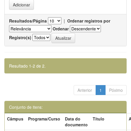
Resultados/Página
|
Ordenar registros por
Ordenar
Registro(s)
Resultado 1-2 de 2.
Anterior
1
Póximo
Conjunto de itens:
Câmpus
Programa/Curso
Data do
Título
A
documento