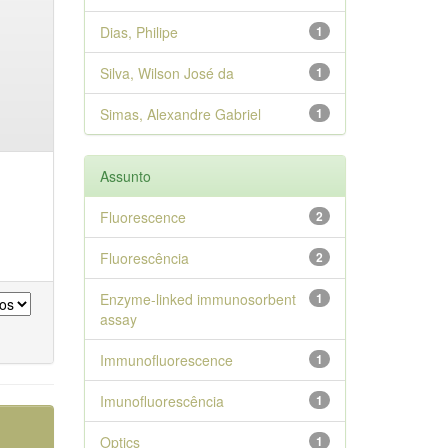
Dias, Philipe
1
Silva, Wilson José da
1
Simas, Alexandre Gabriel
1
Assunto
Fluorescence
2
Fluorescência
2
Enzyme-linked immunosorbent
1
assay
Immunofluorescence
1
Imunofluorescência
1
Optics
1