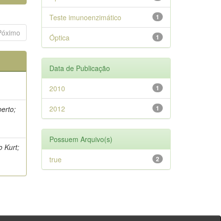
Teste imunoenzimático
1
Póximo
Óptica
1
Data de Publicação
2010
1
2012
1
berto;
Possuem Arquivo(s)
o Kurt;
true
2