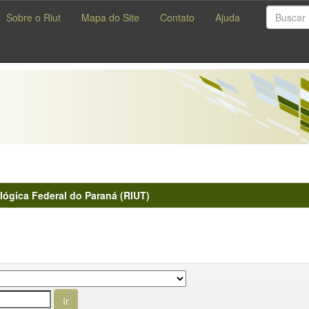
Sobre o Riut
Mapa do Site
Contato
Ajuda
lógica Federal do Paraná (RIUT)