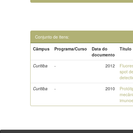
Conjunto de itens:
Câmpus
Programa/Curso
Data do
Título
documento
Curitiba
-
2012
Fluore
spot de
detect
Curitiba
-
2010
Protót
mecâni
imunoe