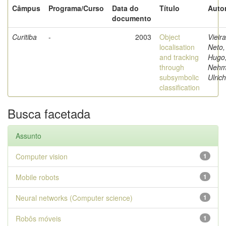
Câmpus
Programa/Curso
Data do
Título
Autor
documento
Curitiba
-
2003
Object
Vieira
localisation
Neto,
and tracking
Hugo
through
Nehm
subsymbolic
Ulrich
classification
Busca facetada
Assunto
Computer vision
1
Mobile robots
1
Neural networks (Computer science)
1
Robôs móveis
1