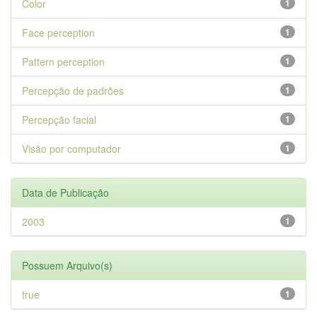
Color
1
Face perception
1
Pattern perception
1
Percepção de padrões
1
Percepção facial
1
Visão por computador
1
Data de Publicação
2003
1
Possuem Arquivo(s)
true
1