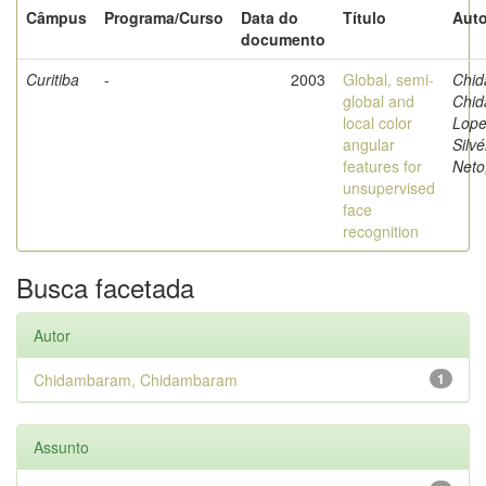
Câmpus
Programa/Curso
Data do
Título
Auto
documento
Curitiba
-
2003
Global, semi-
Chi
global and
Chi
local color
Lope
angular
Silvé
features for
Neto
unsupervised
face
recognition
Busca facetada
Autor
Chidambaram, Chidambaram
1
Assunto