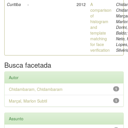
Curitiba
-
2012
A
Chida
comparison
Chida
of
Marçal
histogram
Marlon
and
Dorini
template
Baldo;
matching
Neto, 
for face
Lopes,
verification
Silvéri
Busca facetada
Autor
Chidambaram, Chidambaram
1
Marçal, Marlon Subtil
1
Assunto