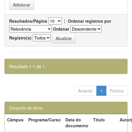
Resultados/Página
|
Ordenar registros por
Ordenar
Registro(s)
Resultado 1-1 de 1.
Anterior
1
Póximo
Conjunto de itens:
Câmpus
Programa/Curso
Data do
Título
Autor
documento