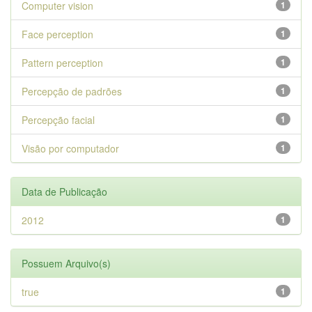
Computer vision
1
Face perception
1
Pattern perception
1
Percepção de padrões
1
Percepção facial
1
Visão por computador
1
Data de Publicação
2012
1
Possuem Arquivo(s)
true
1