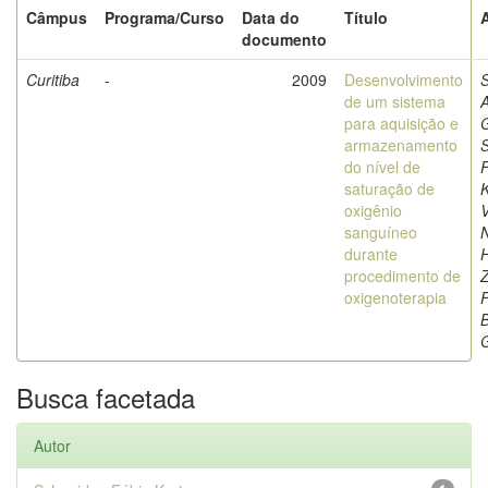
Câmpus
Programa/Curso
Data do
Título
documento
Curitiba
-
2009
Desenvolvimento
de um sistema
para aquisição e
G
armazenamento
S
do nível de
saturação de
K
oxigênio
V
sanguíneo
N
durante
procedimento de
Z
oxigenoterapia
B
G
Busca facetada
Autor