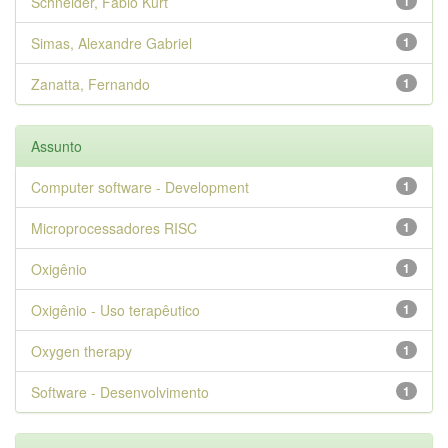
Schneider, Fábio Kurt
1
Simas, Alexandre Gabriel
1
Zanatta, Fernando
1
Assunto
Computer software - Development
1
Microprocessadores RISC
1
Oxigênio
1
Oxigênio - Uso terapêutico
1
Oxygen therapy
1
Software - Desenvolvimento
1