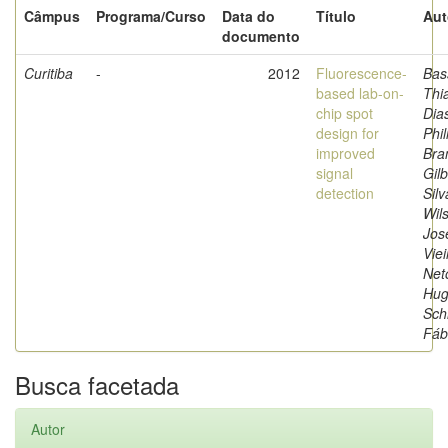
Câmpus
Programa/Curso
Data do
Título
Aut
documento
Curitiba
-
2012
Fluorescence-
Bas
based lab-on-
Thi
chip spot
Dia
design for
Phil
improved
Bra
signal
Gilb
detection
Silv
Wil
Jos
Viei
Net
Hug
Sch
Fáb
Busca facetada
Autor