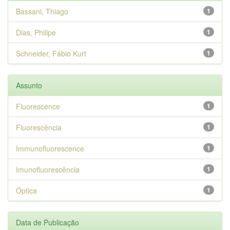
Bassani, Thiago
1
Dias, Philipe
1
Schneider, Fábio Kurt
1
Assunto
Fluorescence
1
Fluorescência
1
Immunofluorescence
1
Imunofluorescência
1
Óptica
1
Data de Publicação