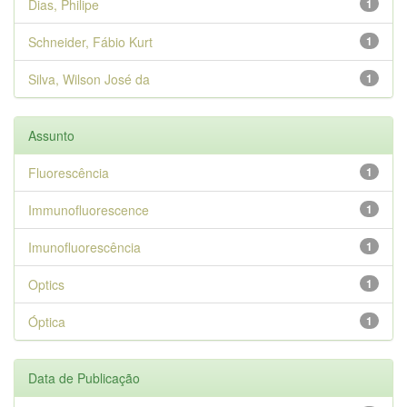
Dias, Philipe
1
Schneider, Fábio Kurt
1
Silva, Wilson José da
1
Assunto
Fluorescência
1
Immunofluorescence
1
Imunofluorescência
1
Optics
1
Óptica
1
Data de Publicação