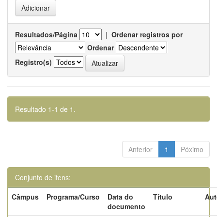
Resultados/Página
|
Ordenar registros por
Ordenar
Registro(s)
Resultado 1-1 de 1.
Anterior
1
Póximo
Conjunto de itens:
Câmpus
Programa/Curso
Data do
Título
Aut
documento