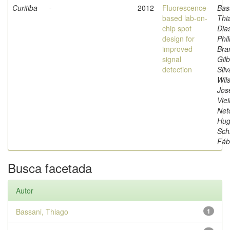
Curitiba
-
2012
Fluorescence-
Bas
based lab-on-
Thi
chip spot
Dia
design for
Phil
improved
Bra
signal
Gilb
detection
Silv
Wil
Jos
Viei
Net
Hug
Sch
Fáb
Busca facetada
Autor
Bassani, Thiago
1