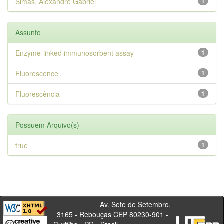
Simas, Alexandre Gabriel
1
Assunto
Enzyme-linked immunosorbent assay
1
Fluorescence
1
Fluorescência
1
Possuem Arquivo(s)
true
1
Av. Sete de Setembro,
3165 - Rebouças CEP 80230-901 -