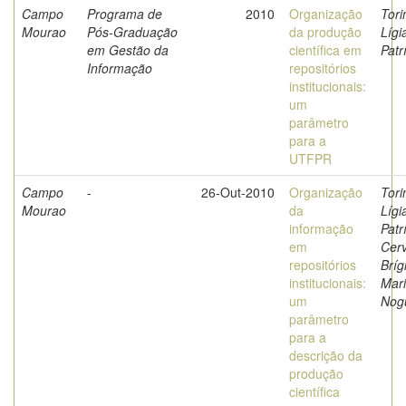
Campo
Programa de
2010
Organização
Tori
Mourao
Pós-Graduação
da produção
Lígi
em Gestão da
científica em
Patr
Informação
repositórios
institucionais:
um
parâmetro
para a
UTFPR
Campo
-
26-Out-2010
Organização
Tori
Mourao
da
Lígi
informação
Patr
em
Cerv
repositórios
Bríg
institucionais:
Mar
um
Nog
parâmetro
para a
descrição da
produção
científica