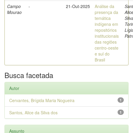
Campo
-
21-Out-2025
Análise da
Sant
Mourao
presença da
Alic
temática
Silv
indígena em
Tori
repositórios
Lígi
institucionais
Patr
das regiões
centro-oeste
e sul do
Brasil
Busca facetada
Autor
Cervantes, Brígida Maria Nogueira
1
Santos, Alice da Silva dos
1
Assunto