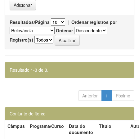
Resultados/Página
|
Ordenar registros por
Ordenar
Registro(s)
Resultado 1-3 de 3.
Anterior
1
Póximo
Conjunto de itens:
Câmpus
Programa/Curso
Data do
Título
Aut
documento