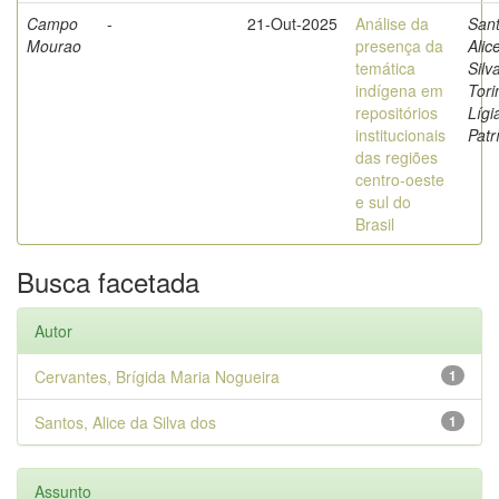
Campo
-
21-Out-2025
Análise da
Sant
Mourao
presença da
Alic
temática
Silv
indígena em
Tori
repositórios
Lígi
institucionais
Patr
das regiões
centro-oeste
e sul do
Brasil
Busca facetada
Autor
Cervantes, Brígida Maria Nogueira
1
Santos, Alice da Silva dos
1
Assunto