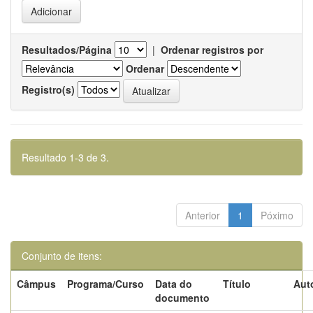
Resultados/Página
|
Ordenar registros por
Ordenar
Registro(s)
Resultado 1-3 de 3.
Anterior
1
Póximo
Conjunto de itens:
Câmpus
Programa/Curso
Data do
Título
Aut
documento