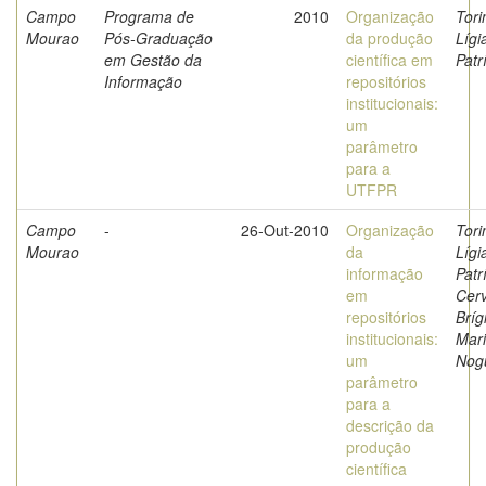
Campo
Programa de
2010
Organização
Tori
Mourao
Pós-Graduação
da produção
Lígi
em Gestão da
científica em
Patr
Informação
repositórios
institucionais:
um
parâmetro
para a
UTFPR
Campo
-
26-Out-2010
Organização
Tori
Mourao
da
Lígi
informação
Patr
em
Cerv
repositórios
Bríg
institucionais:
Mar
um
Nog
parâmetro
para a
descrição da
produção
científica