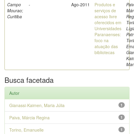
Campo
-
Ago-2011
Produtos e
Paiv
Mourao;
serviços de
Már
Curitiba
acesso livre
Reg
oferecidos em
Tori
Universidades
Lígi
Paranaenses:
Patr
foco na
Tori
atuação das
Ema
bibliotecas
Gia
Kai
Mari
Busca facetada
Autor
Gianassi-Kaimen, Maria Júlia
1
Paiva, Márcia Regina
1
Torino, Emanuelle
1