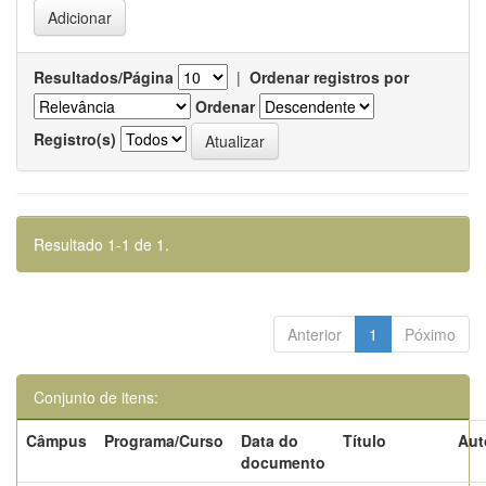
Resultados/Página
|
Ordenar registros por
Ordenar
Registro(s)
Resultado 1-1 de 1.
Anterior
1
Póximo
Conjunto de itens:
Câmpus
Programa/Curso
Data do
Título
Aut
documento