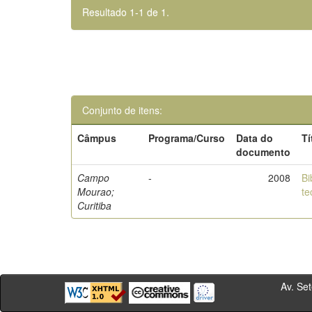
Resultado 1-1 de 1.
Conjunto de itens:
Câmpus
Programa/Curso
Data do
Tí
documento
Campo
-
2008
Bi
Mourao;
te
Curitiba
Av. Sete de Se