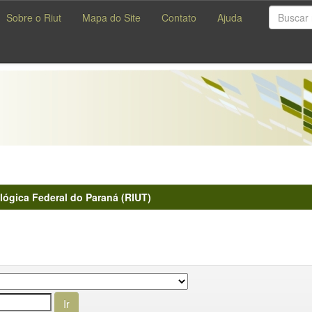
Sobre o Riut
Mapa do Site
Contato
Ajuda
lógica Federal do Paraná (RIUT)