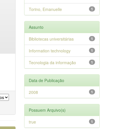
Torino, Emanuelle
1
Assunto
Bibliotecas universitárias
1
Information technology
1
Tecnologia da informação
1
Data de Publicação
2008
1
Possuem Arquivo(s)
true
1