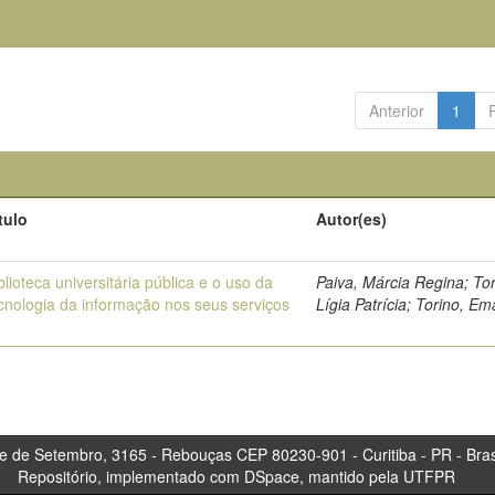
Anterior
1
tulo
Autor(es)
blioteca universitária pública e o uso da
Paiva, Márcia Regina; Tor
cnologia da informação nos seus serviços
Lígia Patrícia; Torino, Em
tembro, 3165 - Rebouças CEP 80230-901 - Curitiba 
Repositório, implementado com DSpace, mantido pela UTFPR