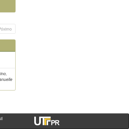
Póximo
ino,
anuelle
- PR - Brasil