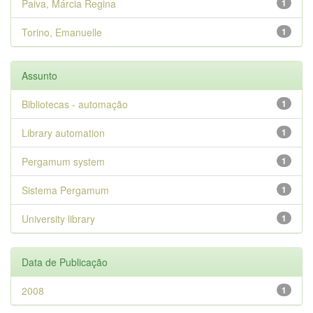
Paiva, Márcia Regina
1
Torino, Emanuelle
1
Assunto
Bibliotecas - automação
1
Library automation
1
Pergamum system
1
Sistema Pergamum
1
University library
1
Data de Publicação
2008
1