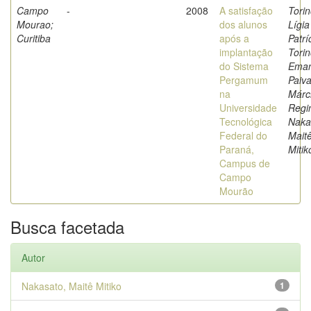
Campo
-
2008
A satisfação
Torin
Mourao;
dos alunos
Lígia
Curitiba
após a
Patrí
implantação
Torin
do Sistema
Eman
Pergamum
Paiva
na
Márc
Universidade
Regi
Tecnológica
Naka
Federal do
Mait
Paraná,
Mitik
Campus de
Campo
Mourão
Busca facetada
Autor
Nakasato, Maitê Mitiko
1