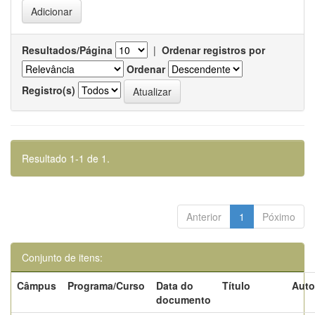
Resultados/Página
|
Ordenar registros por
Ordenar
Registro(s)
Resultado 1-1 de 1.
Anterior
1
Póximo
Conjunto de itens:
Câmpus
Programa/Curso
Data do
Título
Auto
documento