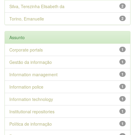
Silva, Terezinha Elisabeth da
2
Torino, Emanuelle
2
Assunto
Corporate portals
1
Gestão da informação
1
Information management
1
Information police
1
Information technology
1
Institutional repositories
1
Política de informação
1