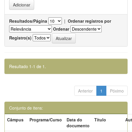
Resultados/Página
|
Ordenar registros por
Ordenar
Registro(s)
Resultado 1-1 de 1.
Anterior
1
Póximo
Conjunto de itens:
Câmpus
Programa/Curso
Data do
Título
Aut
documento