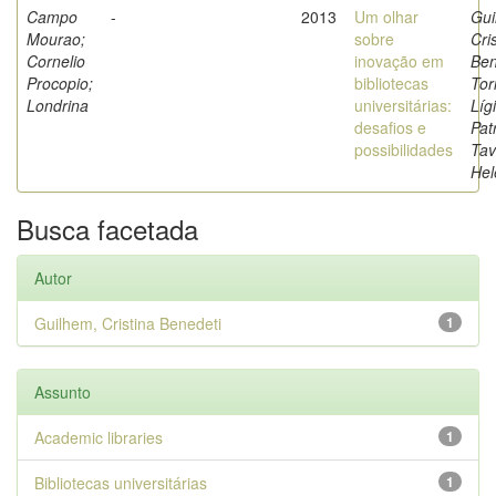
Campo
-
2013
Um olhar
Gui
Mourao;
sobre
Cri
Cornelio
inovação em
Ben
Procopio;
bibliotecas
Tor
Londrina
universitárias:
Líg
desafios e
Patr
possibilidades
Tav
Hel
Busca facetada
Autor
Guilhem, Cristina Benedeti
1
Assunto
Academic libraries
1
Bibliotecas universitárias
1