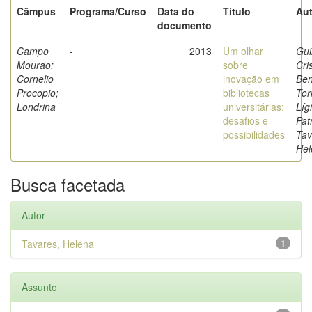
Câmpus
Programa/Curso
Data do
Título
Aut
documento
Campo
-
2013
Um olhar
Gui
Mourao;
sobre
Cri
Cornelio
inovação em
Ben
Procopio;
bibliotecas
Tor
Londrina
universitárias:
Líg
desafios e
Patr
possibilidades
Tav
Hel
Busca facetada
Autor
Tavares, Helena
1
Assunto