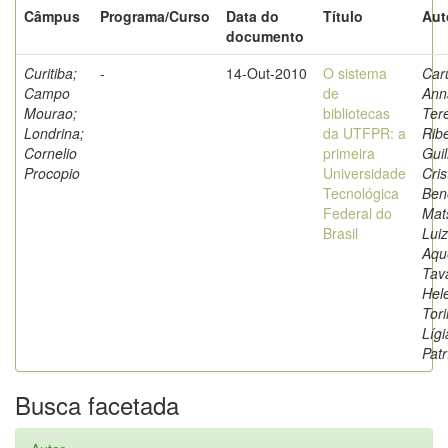
Câmpus
Programa/Curso
Data do
Título
Aut
documento
Curitiba;
-
14-Out-2010
O sistema
Car
Campo
de
Ann
Mourao;
bibliotecas
Ter
Londrina;
da UTFPR: a
Ribe
Cornelio
primeira
Gui
Procopio
Universidade
Cris
Tecnológica
Ben
Federal do
Mat
Brasil
Lui
Aqu
Tav
Hel
Tori
Lígi
Patr
Busca facetada