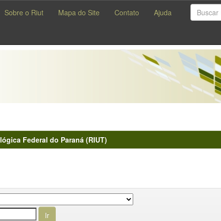
Sobre o Riut
Mapa do Site
Contato
Ajuda
lógica Federal do Paraná (RIUT)