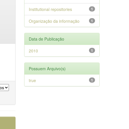
Institutional repositories
1
Organização da informação
1
Data de Publicação
2010
1
Possuem Arquivo(s)
true
1