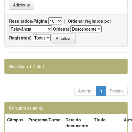
Resultados/Página
|
Ordenar registros por
Ordenar
Registro(s)
Resultado 1-1 de 1.
Anterior
1
Póximo
Conjunto de itens:
Câmpus
Programa/Curso
Data do
Título
Aut
documento