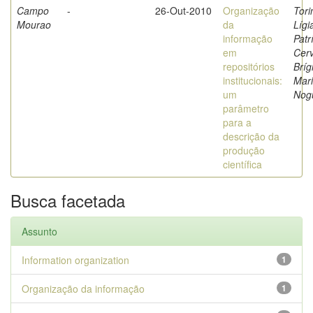
Campo
-
26-Out-2010
Organização
Tori
Mourao
da
Lígi
informação
Patr
em
Cerv
repositórios
Bríg
institucionais:
Mar
um
Nog
parâmetro
para a
descrição da
produção
científica
Busca facetada
Assunto
Information organization
1
Organização da informação
1