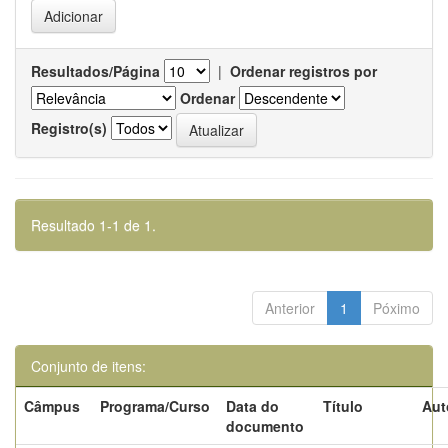
Resultados/Página
|
Ordenar registros por
Ordenar
Registro(s)
Resultado 1-1 de 1.
Anterior
1
Póximo
Conjunto de itens:
Câmpus
Programa/Curso
Data do
Título
Aut
documento