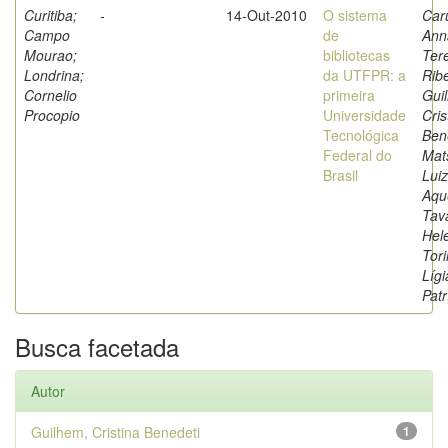
Curitiba;
-
14-Out-2010
O sistema
Car
Campo
de
Ann
Mourao;
bibliotecas
Ter
Londrina;
da UTFPR: a
Ribe
Cornelio
primeira
Gui
Procopio
Universidade
Cris
Tecnológica
Ben
Federal do
Mat
Brasil
Lui
Aqu
Tav
Hel
Tori
Lígi
Patr
Busca facetada
Autor
Guilhem, Cristina Benedeti
1