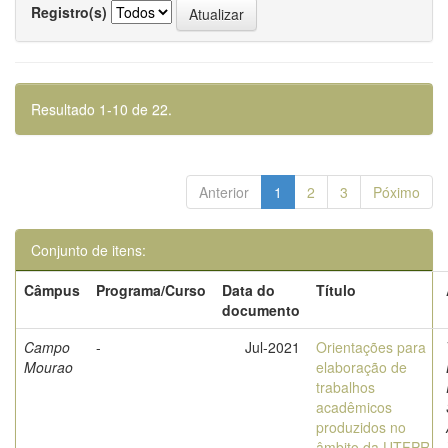
Registro(s)
Resultado 1-10 de 22.
Anterior
1
2
3
Póximo
Conjunto de itens:
Câmpus
Programa/Curso
Data do
Título
documento
Campo
-
Jul-2021
Orientações para
Mourao
elaboração de
trabalhos
acadêmicos
produzidos no
âmbito da UTFPR