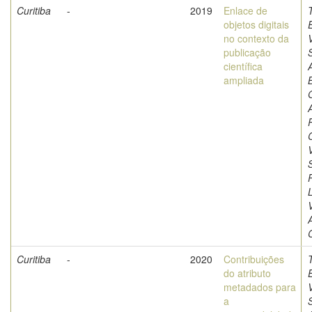
Curitiba
-
2019
Enlace de
objetos digitais
no contexto da
V
publicação
científica
ampliada
B
C
Curitiba
-
2020
Contribuições
do atributo
metadados para
V
a