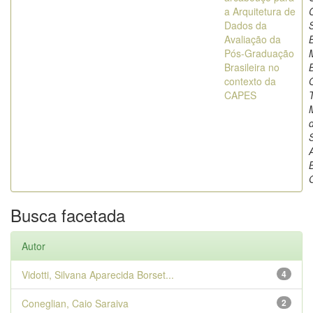
a Arquitetura de
Dados da
Avaliação da
Pós-Graduação
Brasileira no
contexto da
O
CAPES
T
d
B
Busca facetada
Autor
Vidotti, Silvana Aparecida Borset...
4
Coneglian, Caio Saraiva
2