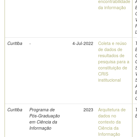
encontrabilidade
da informação
B
Curitiba
-
4-Jul-2022
Coleta e reúso
de dados de
resultados de
pesquisa para a
constituição de
CRIS
V
institucional
B
Curitiba
Programa de
2023
Arquitetura de
Pós-Graduação
dados no
em Ciência da
contexto da
Informação
Ciência da
Informação