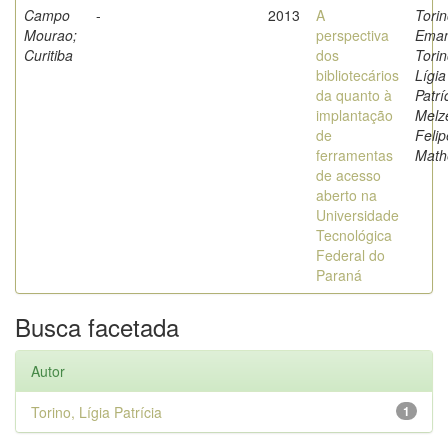
Campo
-
2013
A
Torin
Mourao;
perspectiva
Eman
Curitiba
dos
Torin
bibliotecários
Lígia
da quanto à
Patrí
implantação
Melze
de
Felip
ferramentas
Math
de acesso
aberto na
Universidade
Tecnológica
Federal do
Paraná
Busca facetada
Autor
Torino, Lígia Patrícia
1