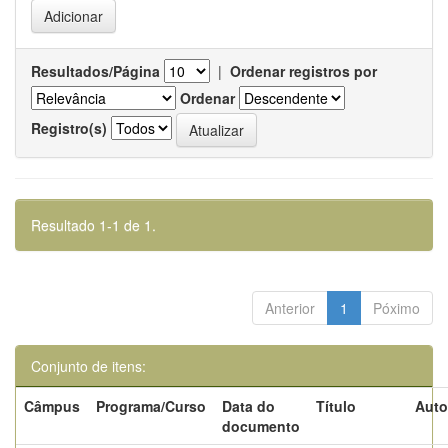
Resultados/Página
|
Ordenar registros por
Ordenar
Registro(s)
Resultado 1-1 de 1.
Anterior
1
Póximo
Conjunto de itens:
Câmpus
Programa/Curso
Data do
Título
Auto
documento