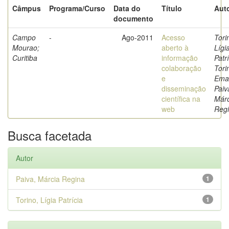
Câmpus
Programa/Curso
Data do
Título
Auto
documento
Campo
-
Ago-2011
Acesso
Tori
Mourao;
aberto à
Lígi
Curitiba
informação
Patrí
colaboração
Tori
e
Eman
disseminação
Paiv
científica na
Márc
web
Reg
Busca facetada
Autor
Paiva, Márcia Regina
1
Torino, Lígia Patrícia
1