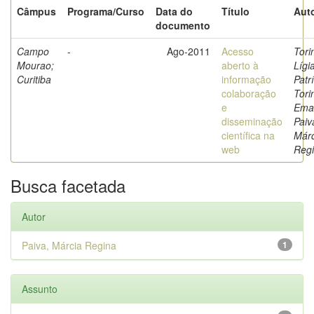
Câmpus
Programa/Curso
Data do
Título
Auto
documento
Campo
-
Ago-2011
Acesso
Tori
Mourao;
aberto à
Lígi
Curitiba
informação
Patrí
colaboração
Tori
e
Eman
disseminação
Paiv
científica na
Márc
web
Reg
Busca facetada
Autor
Paiva, Márcia Regina
1
Assunto