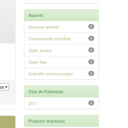
Assunto
Arquivos abertos
1
Comunicação científica
1
Open access
1
Open files
1
Scientific communication
1
Data de Publicação
2011
1
Possuem Arquivo(s)