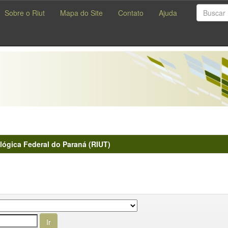
Sobre o Riut
Mapa do Site
Contato
Ajuda
lógica Federal do Paraná (RIUT)