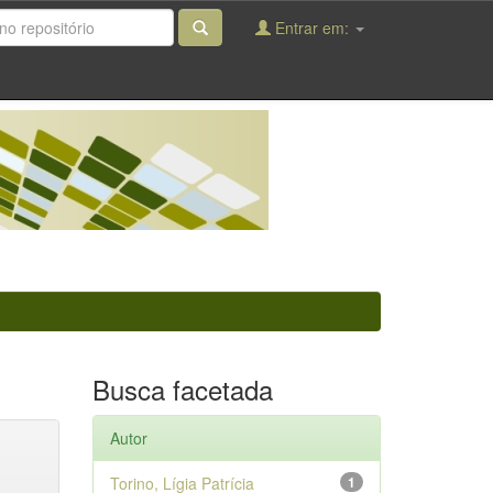
Entrar em:
Busca facetada
Autor
Torino, Lígia Patrícia
1