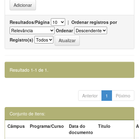
Resultados/Página
|
Ordenar registros por
Ordenar
Registro(s)
Resultado 1-1 de 1.
Anterior
1
Póximo
Conjunto de itens:
Câmpus
Programa/Curso
Data do
Título
A
documento