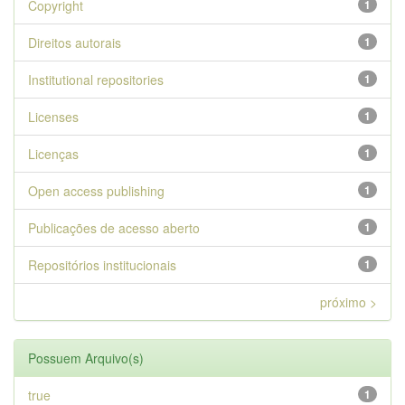
Copyright
1
Direitos autorais
1
Institutional repositories
1
Licenses
1
Licenças
1
Open access publishing
1
Publicações de acesso aberto
1
Repositórios institucionais
1
próximo >
Possuem Arquivo(s)
true
1