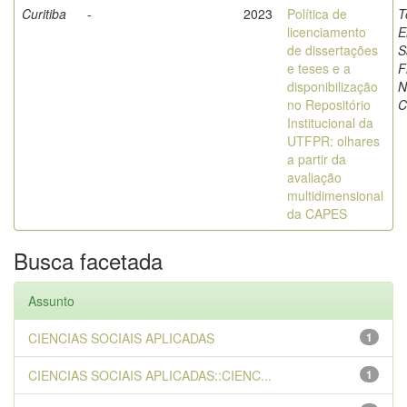
Curitiba
-
2023
Política de
T
licenciamento
E
de dissertações
S
e teses e a
F
disponibilização
N
no Repositório
C
Institucional da
UTFPR: olhares
a partir da
avaliação
multidimensional
da CAPES
Busca facetada
Assunto
CIENCIAS SOCIAIS APLICADAS
1
CIENCIAS SOCIAIS APLICADAS::CIENC...
1