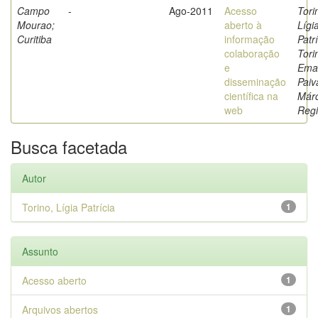
Campo
-
Ago-2011
Acesso
Tori
Mourao;
aberto à
Lígi
Curitiba
informação
Patrí
colaboração
Tori
e
Eman
disseminação
Paiv
científica na
Márc
web
Reg
Busca facetada
Autor
Torino, Lígia Patrícia
1
Assunto
Acesso aberto
1
Arquivos abertos
1