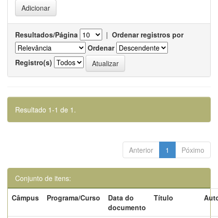
Resultados/Página
|
Ordenar registros por
Ordenar
Registro(s)
Resultado 1-1 de 1.
Anterior
1
Póximo
Conjunto de itens:
Câmpus
Programa/Curso
Data do
Título
Auto
documento