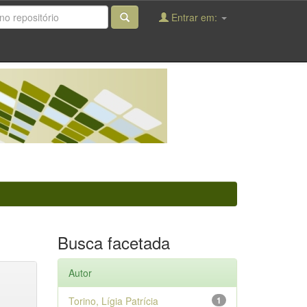
Entrar em:
Busca facetada
Autor
Torino, Lígia Patrícia
1