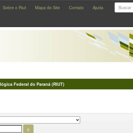
Sobre o Riut
Mapa do Site
Contato
Ajuda
lógica Federal do Paraná (RIUT)