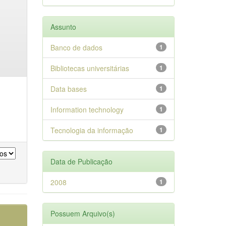
Assunto
Banco de dados
1
Bibliotecas universitárias
1
Data bases
1
Information technology
1
Tecnologia da informação
1
Data de Publicação
2008
1
Possuem Arquivo(s)