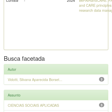
Curitiba
-
2024
BeFAIRandCARE: F
and CARE principles 
research data mana
Busca facetada
Autor
Vidotti, Silvana Aparecida Borset...
3
Assunto
CIENCIAS SOCIAIS APLICADAS
3